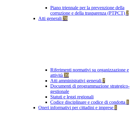
Piano triennale per la prevenzione della
corruzione e della trasparenza (PTPCT)
2
Atti generali
78
Riferimenti normativi su organizzazione e
attività
39
Atti amministrativi generali
7
Documenti di programmazione strategico-
gestionale
Statuti e leggi regionali
Codice disciplinare e codice di condotta
1
Oneri informativi per cittadini e imprese
1