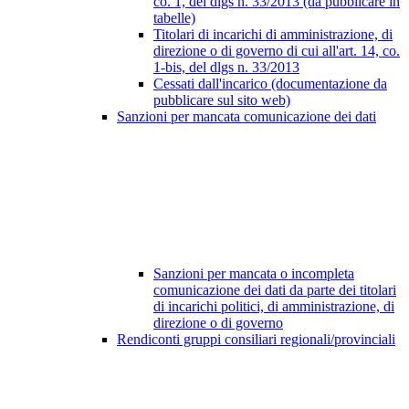
co. 1, del dlgs n. 33/2013 (da pubblicare in
tabelle)
Titolari di incarichi di amministrazione, di
direzione o di governo di cui all'art. 14, co.
1-bis, del dlgs n. 33/2013
Cessati dall'incarico (documentazione da
pubblicare sul sito web)
Sanzioni per mancata comunicazione dei dati
Sanzioni per mancata o incompleta
comunicazione dei dati da parte dei titolari
di incarichi politici, di amministrazione, di
direzione o di governo
Rendiconti gruppi consiliari regionali/provinciali