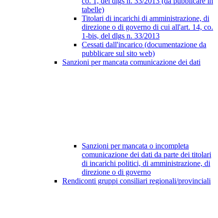
co. 1, del dlgs n. 33/2013 (da pubblicare in
tabelle)
Titolari di incarichi di amministrazione, di
direzione o di governo di cui all'art. 14, co.
1-bis, del dlgs n. 33/2013
Cessati dall'incarico (documentazione da
pubblicare sul sito web)
Sanzioni per mancata comunicazione dei dati
Sanzioni per mancata o incompleta
comunicazione dei dati da parte dei titolari
di incarichi politici, di amministrazione, di
direzione o di governo
Rendiconti gruppi consiliari regionali/provinciali