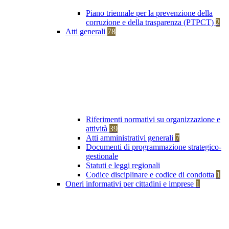
Piano triennale per la prevenzione della
corruzione e della trasparenza (PTPCT)
2
Atti generali
78
Riferimenti normativi su organizzazione e
attività
39
Atti amministrativi generali
7
Documenti di programmazione strategico-
gestionale
Statuti e leggi regionali
Codice disciplinare e codice di condotta
1
Oneri informativi per cittadini e imprese
1