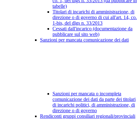
co. 1, del dlgs n. 33/2013 (da pubblicare in
tabelle)
Titolari di incarichi di amministrazione, di
direzione o di governo di cui all'art. 14, co.
1-bis, del dlgs n. 33/2013
Cessati dall'incarico (documentazione da
pubblicare sul sito web)
Sanzioni per mancata comunicazione dei dati
Sanzioni per mancata o incompleta
comunicazione dei dati da parte dei titolari
di incarichi politici, di amministrazione, di
direzione o di governo
Rendiconti gruppi consiliari regionali/provinciali