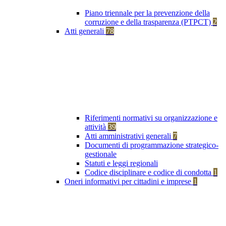
Piano triennale per la prevenzione della
corruzione e della trasparenza (PTPCT)
2
Atti generali
78
Riferimenti normativi su organizzazione e
attività
39
Atti amministrativi generali
7
Documenti di programmazione strategico-
gestionale
Statuti e leggi regionali
Codice disciplinare e codice di condotta
1
Oneri informativi per cittadini e imprese
1