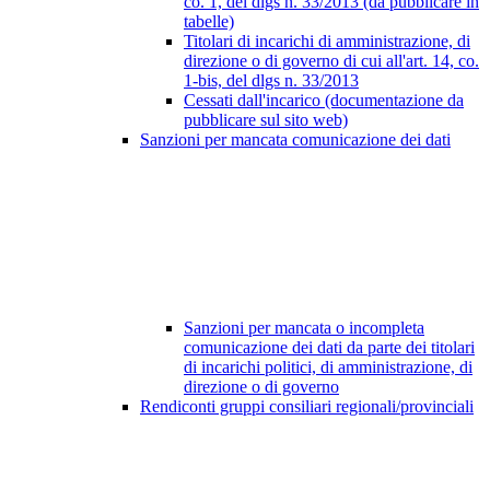
co. 1, del dlgs n. 33/2013 (da pubblicare in
tabelle)
Titolari di incarichi di amministrazione, di
direzione o di governo di cui all'art. 14, co.
1-bis, del dlgs n. 33/2013
Cessati dall'incarico (documentazione da
pubblicare sul sito web)
Sanzioni per mancata comunicazione dei dati
Sanzioni per mancata o incompleta
comunicazione dei dati da parte dei titolari
di incarichi politici, di amministrazione, di
direzione o di governo
Rendiconti gruppi consiliari regionali/provinciali