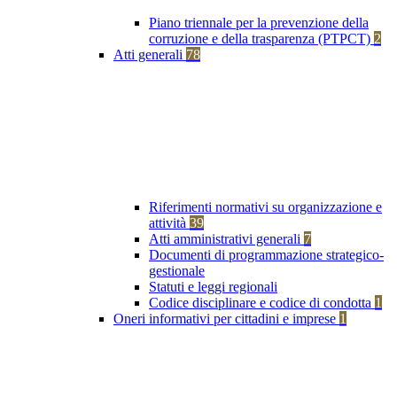
Piano triennale per la prevenzione della
corruzione e della trasparenza (PTPCT)
2
Atti generali
78
Riferimenti normativi su organizzazione e
attività
39
Atti amministrativi generali
7
Documenti di programmazione strategico-
gestionale
Statuti e leggi regionali
Codice disciplinare e codice di condotta
1
Oneri informativi per cittadini e imprese
1