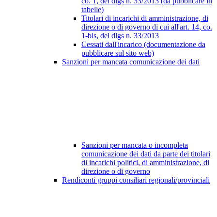
co. 1, del dlgs n. 33/2013 (da pubblicare in
tabelle)
Titolari di incarichi di amministrazione, di
direzione o di governo di cui all'art. 14, co.
1-bis, del dlgs n. 33/2013
Cessati dall'incarico (documentazione da
pubblicare sul sito web)
Sanzioni per mancata comunicazione dei dati
Sanzioni per mancata o incompleta
comunicazione dei dati da parte dei titolari
di incarichi politici, di amministrazione, di
direzione o di governo
Rendiconti gruppi consiliari regionali/provinciali