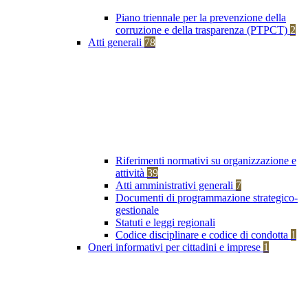
Piano triennale per la prevenzione della
corruzione e della trasparenza (PTPCT)
2
Atti generali
78
Riferimenti normativi su organizzazione e
attività
39
Atti amministrativi generali
7
Documenti di programmazione strategico-
gestionale
Statuti e leggi regionali
Codice disciplinare e codice di condotta
1
Oneri informativi per cittadini e imprese
1