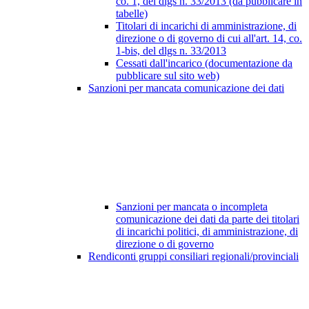
co. 1, del dlgs n. 33/2013 (da pubblicare in
tabelle)
Titolari di incarichi di amministrazione, di
direzione o di governo di cui all'art. 14, co.
1-bis, del dlgs n. 33/2013
Cessati dall'incarico (documentazione da
pubblicare sul sito web)
Sanzioni per mancata comunicazione dei dati
Sanzioni per mancata o incompleta
comunicazione dei dati da parte dei titolari
di incarichi politici, di amministrazione, di
direzione o di governo
Rendiconti gruppi consiliari regionali/provinciali