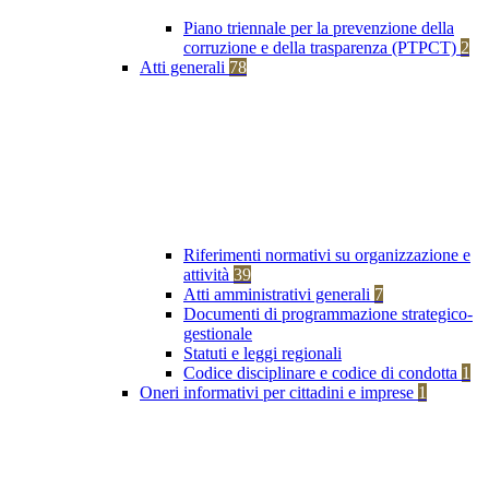
Piano triennale per la prevenzione della
corruzione e della trasparenza (PTPCT)
2
Atti generali
78
Riferimenti normativi su organizzazione e
attività
39
Atti amministrativi generali
7
Documenti di programmazione strategico-
gestionale
Statuti e leggi regionali
Codice disciplinare e codice di condotta
1
Oneri informativi per cittadini e imprese
1