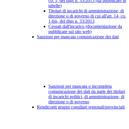
co. 1, del dlgs n. 33/2013 (da pubblicare in
tabelle)
Titolari di incarichi di amministrazione, di
direzione o di governo di cui all'art. 14, co.
1-bis, del dlgs n. 33/2013
Cessati dall'incarico (documentazione da
pubblicare sul sito web)
Sanzioni per mancata comunicazione dei dati
Sanzioni per mancata o incompleta
comunicazione dei dati da parte dei titolari
di incarichi politici, di amministrazione, di
direzione o di governo
Rendiconti gruppi consiliari regionali/provinciali