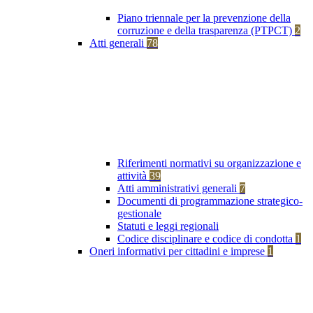
Piano triennale per la prevenzione della
corruzione e della trasparenza (PTPCT)
2
Atti generali
78
Riferimenti normativi su organizzazione e
attività
39
Atti amministrativi generali
7
Documenti di programmazione strategico-
gestionale
Statuti e leggi regionali
Codice disciplinare e codice di condotta
1
Oneri informativi per cittadini e imprese
1