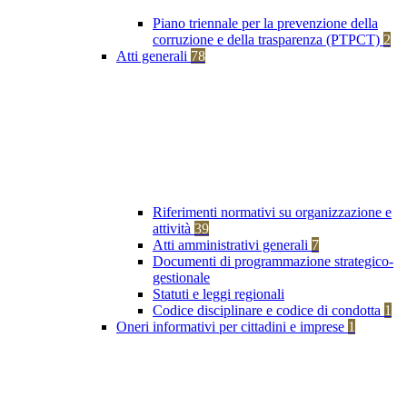
Piano triennale per la prevenzione della
corruzione e della trasparenza (PTPCT)
2
Atti generali
78
Riferimenti normativi su organizzazione e
attività
39
Atti amministrativi generali
7
Documenti di programmazione strategico-
gestionale
Statuti e leggi regionali
Codice disciplinare e codice di condotta
1
Oneri informativi per cittadini e imprese
1