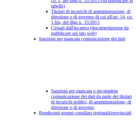
co. 1, del dlgs n. 33/2013 (da pubblicare in
tabelle)
Titolari di incarichi di amministrazione, di
direzione o di governo di cui all'art. 14, co.
1-bis, del dlgs n. 33/2013
Cessati dall'incarico (documentazione da
pubblicare sul sito web)
Sanzioni per mancata comunicazione dei dati
Sanzioni per mancata o incompleta
comunicazione dei dati da parte dei titolari
di incarichi politici, di amministrazione, di
direzione o di governo
Rendiconti gruppi consiliari regionali/provinciali