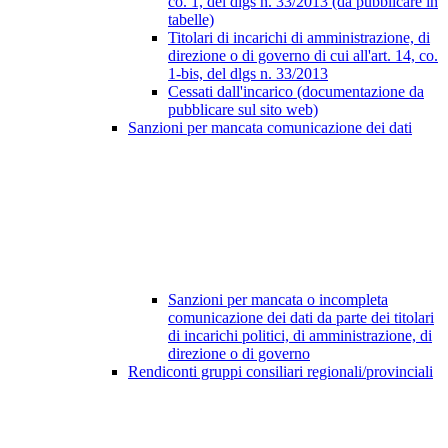
co. 1, del dlgs n. 33/2013 (da pubblicare in
tabelle)
Titolari di incarichi di amministrazione, di
direzione o di governo di cui all'art. 14, co.
1-bis, del dlgs n. 33/2013
Cessati dall'incarico (documentazione da
pubblicare sul sito web)
Sanzioni per mancata comunicazione dei dati
Sanzioni per mancata o incompleta
comunicazione dei dati da parte dei titolari
di incarichi politici, di amministrazione, di
direzione o di governo
Rendiconti gruppi consiliari regionali/provinciali