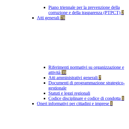
Piano triennale per la prevenzione della
corruzione e della trasparenza (PTPCT)
2
Atti generali
78
Riferimenti normativi su organizzazione e
attività
39
Atti amministrativi generali
7
Documenti di programmazione strategico-
gestionale
Statuti e leggi regionali
Codice disciplinare e codice di condotta
1
Oneri informativi per cittadini e imprese
1