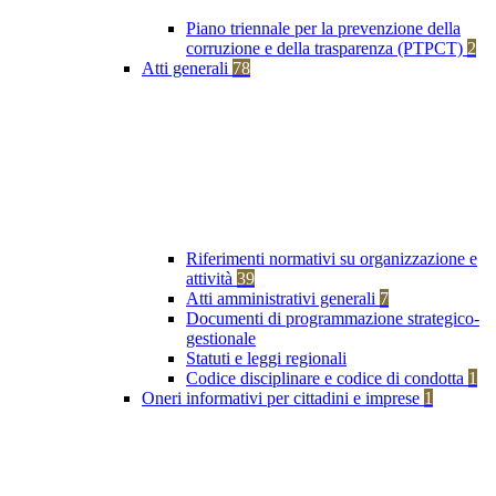
Piano triennale per la prevenzione della
corruzione e della trasparenza (PTPCT)
2
Atti generali
78
Riferimenti normativi su organizzazione e
attività
39
Atti amministrativi generali
7
Documenti di programmazione strategico-
gestionale
Statuti e leggi regionali
Codice disciplinare e codice di condotta
1
Oneri informativi per cittadini e imprese
1