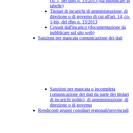
co. 1, del dlgs n. 33/2013 (da pubblicare in
tabelle)
Titolari di incarichi di amministrazione, di
direzione o di governo di cui all'art. 14, co.
1-bis, del dlgs n. 33/2013
Cessati dall'incarico (documentazione da
pubblicare sul sito web)
Sanzioni per mancata comunicazione dei dati
Sanzioni per mancata o incompleta
comunicazione dei dati da parte dei titolari
di incarichi politici, di amministrazione, di
direzione o di governo
Rendiconti gruppi consiliari regionali/provinciali