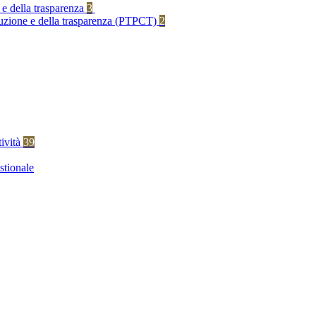
 e della trasparenza
3
rruzione e della trasparenza (PTPCT)
2
tività
39
stionale