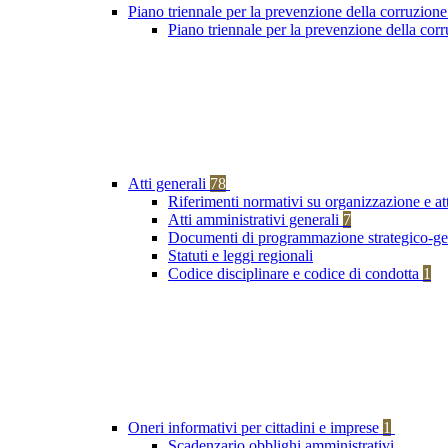
Piano triennale per la prevenzione della corruzione
Piano triennale per la prevenzione della co
Atti generali
78
Riferimenti normativi su organizzazione e at
Atti amministrativi generali
7
Documenti di programmazione strategico-ge
Statuti e leggi regionali
Codice disciplinare e codice di condotta
1
Oneri informativi per cittadini e imprese
1
Scadenzario obblighi amministrativi