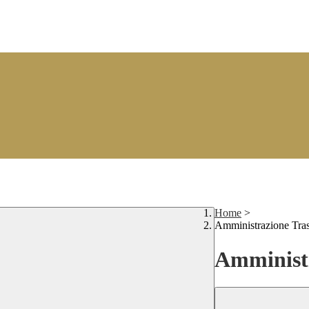
Home
>
Amministrazione Tra
Amministr