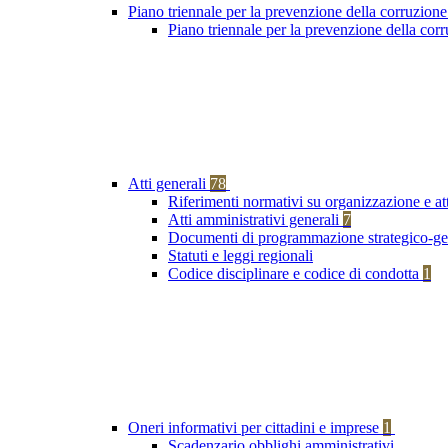
Piano triennale per la prevenzione della corruzione
Piano triennale per la prevenzione della co
Atti generali
78
Riferimenti normativi su organizzazione e at
Atti amministrativi generali
7
Documenti di programmazione strategico-ge
Statuti e leggi regionali
Codice disciplinare e codice di condotta
1
Oneri informativi per cittadini e imprese
1
Scadenzario obblighi amministrativi