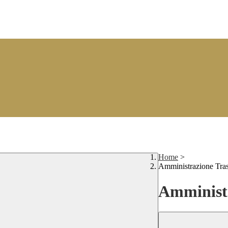
Home
>
Amministrazione Tra
Amministr