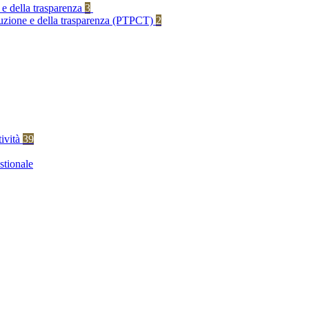
 e della trasparenza
3
rruzione e della trasparenza (PTPCT)
2
tività
39
stionale