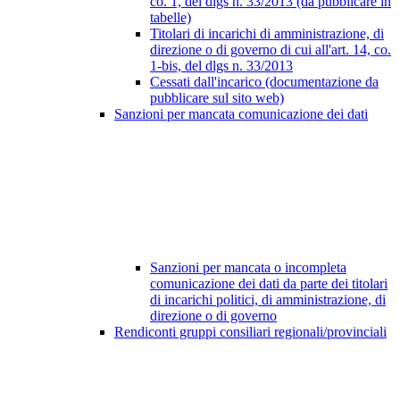
co. 1, del dlgs n. 33/2013 (da pubblicare in
tabelle)
Titolari di incarichi di amministrazione, di
direzione o di governo di cui all'art. 14, co.
1-bis, del dlgs n. 33/2013
Cessati dall'incarico (documentazione da
pubblicare sul sito web)
Sanzioni per mancata comunicazione dei dati
Sanzioni per mancata o incompleta
comunicazione dei dati da parte dei titolari
di incarichi politici, di amministrazione, di
direzione o di governo
Rendiconti gruppi consiliari regionali/provinciali