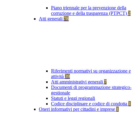
Piano triennale per la prevenzione della
corruzione e della trasparenza (PTPCT)
2
Atti generali
78
Riferimenti normativi su organizzazione e
attività
39
Atti amministrativi generali
7
Documenti di programmazione strategico-
gestionale
Statuti e leggi regionali
Codice disciplinare e codice di condotta
1
Oneri informativi per cittadini e imprese
1