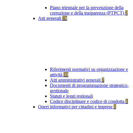
Piano triennale per la prevenzione della
corruzione e della trasparenza (PTPCT)
2
Atti generali
78
Riferimenti normativi su organizzazione e
attività
39
Atti amministrativi generali
7
Documenti di programmazione strategico-
gestionale
Statuti e leggi regionali
Codice disciplinare e codice di condotta
1
Oneri informativi per cittadini e imprese
1