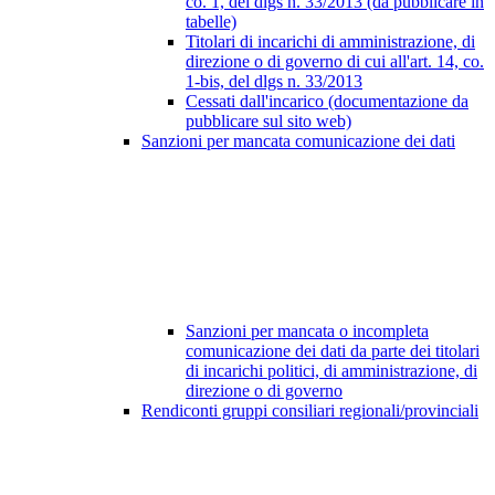
co. 1, del dlgs n. 33/2013 (da pubblicare in
tabelle)
Titolari di incarichi di amministrazione, di
direzione o di governo di cui all'art. 14, co.
1-bis, del dlgs n. 33/2013
Cessati dall'incarico (documentazione da
pubblicare sul sito web)
Sanzioni per mancata comunicazione dei dati
Sanzioni per mancata o incompleta
comunicazione dei dati da parte dei titolari
di incarichi politici, di amministrazione, di
direzione o di governo
Rendiconti gruppi consiliari regionali/provinciali