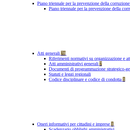
Piano triennale per la prevenzione della corruzione
Piano triennale per la prevenzione della co
Atti generali
78
Riferimenti normativi su organizzazione e at
Atti amministrativi generali
7
Documenti di programmazione strategico-ge
Statuti e leggi regionali
Codice disciplinare e codice di condotta
1
Oneri informativi per cittadini e imprese
1
Scadenzario obblighi amministrativi