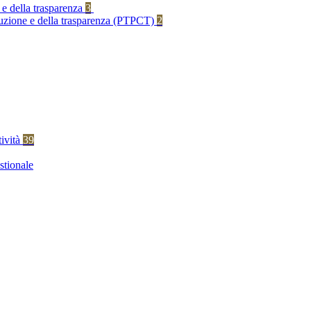
 e della trasparenza
3
rruzione e della trasparenza (PTPCT)
2
tività
39
stionale