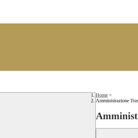
Home
>
Amministrazione Tra
Amministr