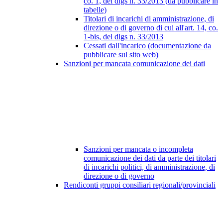
co. 1, del dlgs n. 33/2013 (da pubblicare in
tabelle)
Titolari di incarichi di amministrazione, di
direzione o di governo di cui all'art. 14, co.
1-bis, del dlgs n. 33/2013
Cessati dall'incarico (documentazione da
pubblicare sul sito web)
Sanzioni per mancata comunicazione dei dati
Sanzioni per mancata o incompleta
comunicazione dei dati da parte dei titolari
di incarichi politici, di amministrazione, di
direzione o di governo
Rendiconti gruppi consiliari regionali/provinciali