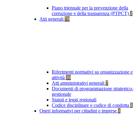
Piano triennale per la prevenzione della
corruzione e della trasparenza (PTPCT)
2
Atti generali
78
Riferimenti normativi su organizzazione e
attività
39
Atti amministrativi generali
7
Documenti di programmazione strategico-
gestionale
Statuti e leggi regionali
Codice disciplinare e codice di condotta
1
Oneri informativi per cittadini e imprese
1