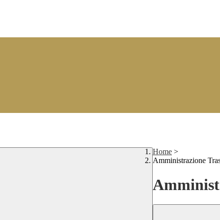
Home
>
Amministrazione Tra
Amministr