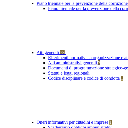
Piano triennale per la prevenzione della corruzione
Piano triennale per la prevenzione della co
Atti generali
78
Riferimenti normativi su organizzazione e at
Atti amministrativi generali
7
Documenti di programmazione strategico-ge
Statuti e leggi regionali
Codice disciplinare e codice di condotta
1
Oneri informativi per cittadini e imprese
1
Scadenzario obblighi amministrativi