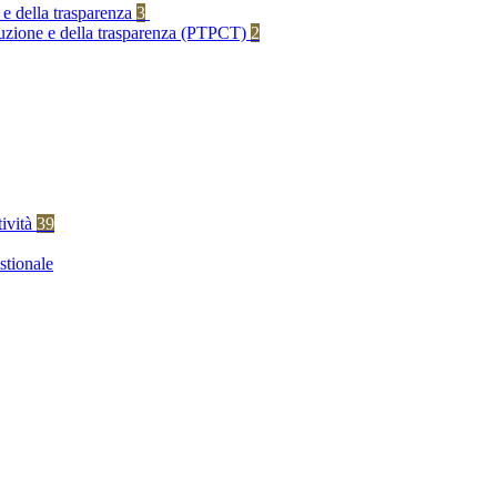
 e della trasparenza
3
rruzione e della trasparenza (PTPCT)
2
tività
39
stionale