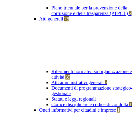
Piano triennale per la prevenzione della
corruzione e della trasparenza (PTPCT)
2
Atti generali
78
Riferimenti normativi su organizzazione e
attività
39
Atti amministrativi generali
7
Documenti di programmazione strategico-
gestionale
Statuti e leggi regionali
Codice disciplinare e codice di condotta
1
Oneri informativi per cittadini e imprese
1