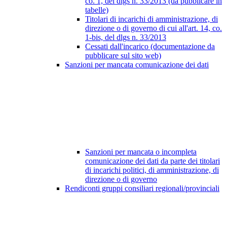
co. 1, del dlgs n. 33/2013 (da pubblicare in
tabelle)
Titolari di incarichi di amministrazione, di
direzione o di governo di cui all'art. 14, co.
1-bis, del dlgs n. 33/2013
Cessati dall'incarico (documentazione da
pubblicare sul sito web)
Sanzioni per mancata comunicazione dei dati
Sanzioni per mancata o incompleta
comunicazione dei dati da parte dei titolari
di incarichi politici, di amministrazione, di
direzione o di governo
Rendiconti gruppi consiliari regionali/provinciali