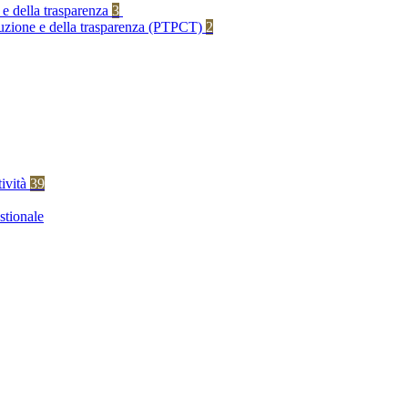
 e della trasparenza
3
rruzione e della trasparenza (PTPCT)
2
tività
39
stionale