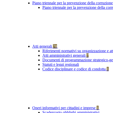
Piano triennale per la prevenzione della corruzione
Piano triennale per la prevenzione della co
Atti generali
78
Riferimenti normativi su organizzazione e at
Atti amministrativi generali
7
Documenti di programmazione strategico-ge
Statuti e leggi regionali
Codice disciplinare e codice di condotta
1
Oneri informativi per cittadini e imprese
1
Scadenzario obblighi amministrativi