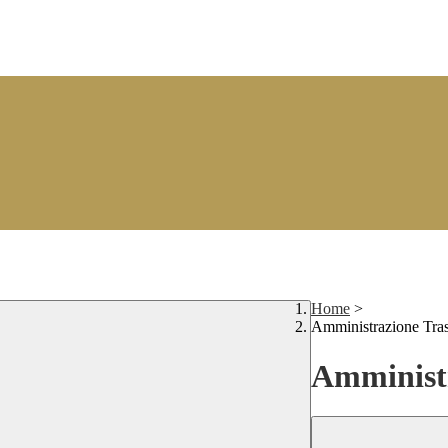
Home
>
Amministrazione Tra
Amministr