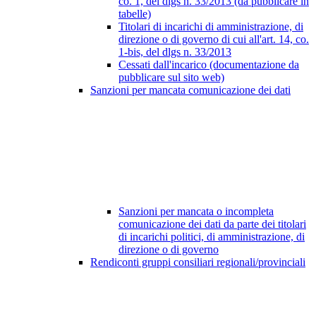
co. 1, del dlgs n. 33/2013 (da pubblicare in
tabelle)
Titolari di incarichi di amministrazione, di
direzione o di governo di cui all'art. 14, co.
1-bis, del dlgs n. 33/2013
Cessati dall'incarico (documentazione da
pubblicare sul sito web)
Sanzioni per mancata comunicazione dei dati
Sanzioni per mancata o incompleta
comunicazione dei dati da parte dei titolari
di incarichi politici, di amministrazione, di
direzione o di governo
Rendiconti gruppi consiliari regionali/provinciali