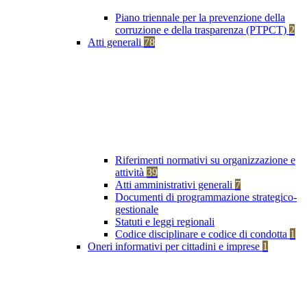
Piano triennale per la prevenzione della
corruzione e della trasparenza (PTPCT)
2
Atti generali
78
Riferimenti normativi su organizzazione e
attività
39
Atti amministrativi generali
7
Documenti di programmazione strategico-
gestionale
Statuti e leggi regionali
Codice disciplinare e codice di condotta
1
Oneri informativi per cittadini e imprese
1