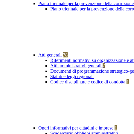
Piano triennale per la prevenzione della corruzione
Piano triennale per la prevenzione della co
Atti generali
78
Riferimenti normativi su organizzazione e at
Atti amministrativi generali
7
Documenti di programmazione strategico-ge
Statuti e leggi regionali
Codice disciplinare e codice di condotta
1
Oneri informativi per cittadini e imprese
1
Scadenzario obblighi amministrativi