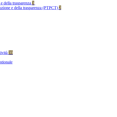
 e della trasparenza
3
rruzione e della trasparenza (PTPCT)
2
tività
39
stionale