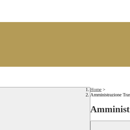
Home
>
Amministrazione Tra
Amministr