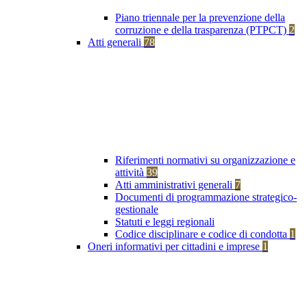
Piano triennale per la prevenzione della
corruzione e della trasparenza (PTPCT)
2
Atti generali
78
Riferimenti normativi su organizzazione e
attività
39
Atti amministrativi generali
7
Documenti di programmazione strategico-
gestionale
Statuti e leggi regionali
Codice disciplinare e codice di condotta
1
Oneri informativi per cittadini e imprese
1