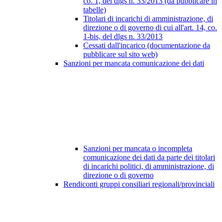
co. 1, del dlgs n. 33/2013 (da pubblicare in
tabelle)
Titolari di incarichi di amministrazione, di
direzione o di governo di cui all'art. 14, co.
1-bis, del dlgs n. 33/2013
Cessati dall'incarico (documentazione da
pubblicare sul sito web)
Sanzioni per mancata comunicazione dei dati
Sanzioni per mancata o incompleta
comunicazione dei dati da parte dei titolari
di incarichi politici, di amministrazione, di
direzione o di governo
Rendiconti gruppi consiliari regionali/provinciali