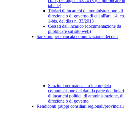
co. 1, del dlgs n. 33/2013 (da pubblicare in
tabelle)
Titolari di incarichi di amministrazione, di
direzione o di governo di cui all'art. 14, co.
1-bis, del dlgs n. 33/2013
Cessati dall'incarico (documentazione da
pubblicare sul sito web)
Sanzioni per mancata comunicazione dei dati
Sanzioni per mancata o incompleta
comunicazione dei dati da parte dei titolari
di incarichi politici, di amministrazione, di
direzione o di governo
Rendiconti gruppi consiliari regionali/provinciali