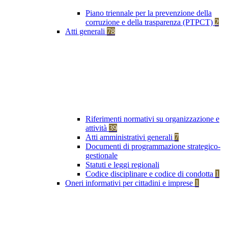
Piano triennale per la prevenzione della
corruzione e della trasparenza (PTPCT)
2
Atti generali
78
Riferimenti normativi su organizzazione e
attività
39
Atti amministrativi generali
7
Documenti di programmazione strategico-
gestionale
Statuti e leggi regionali
Codice disciplinare e codice di condotta
1
Oneri informativi per cittadini e imprese
1