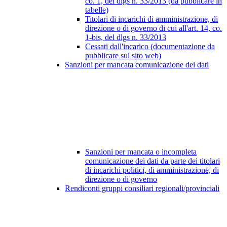
co. 1, del dlgs n. 33/2013 (da pubblicare in
tabelle)
Titolari di incarichi di amministrazione, di
direzione o di governo di cui all'art. 14, co.
1-bis, del dlgs n. 33/2013
Cessati dall'incarico (documentazione da
pubblicare sul sito web)
Sanzioni per mancata comunicazione dei dati
Sanzioni per mancata o incompleta
comunicazione dei dati da parte dei titolari
di incarichi politici, di amministrazione, di
direzione o di governo
Rendiconti gruppi consiliari regionali/provinciali