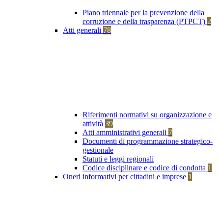
Piano triennale per la prevenzione della
corruzione e della trasparenza (PTPCT)
2
Atti generali
78
Riferimenti normativi su organizzazione e
attività
39
Atti amministrativi generali
7
Documenti di programmazione strategico-
gestionale
Statuti e leggi regionali
Codice disciplinare e codice di condotta
1
Oneri informativi per cittadini e imprese
1