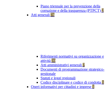
Piano triennale per la prevenzione della
corruzione e della trasparenza (PTPCT)
2
Atti generali
78
Riferimenti normativi su organizzazione e
attività
39
Atti amministrativi generali
7
Documenti di programmazione strategico-
gestionale
Statuti e leggi regionali
Codice disciplinare e codice di condotta
1
Oneri informativi per cittadini e imprese
1