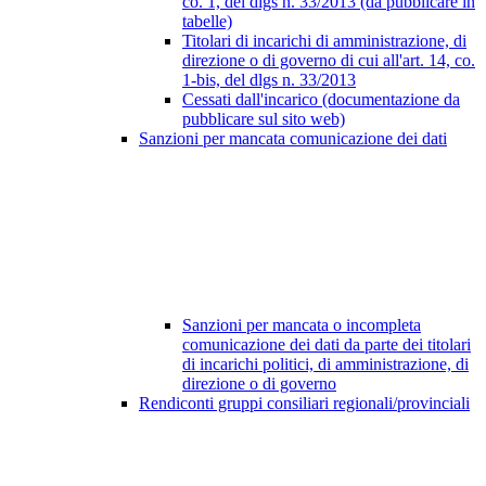
co. 1, del dlgs n. 33/2013 (da pubblicare in
tabelle)
Titolari di incarichi di amministrazione, di
direzione o di governo di cui all'art. 14, co.
1-bis, del dlgs n. 33/2013
Cessati dall'incarico (documentazione da
pubblicare sul sito web)
Sanzioni per mancata comunicazione dei dati
Sanzioni per mancata o incompleta
comunicazione dei dati da parte dei titolari
di incarichi politici, di amministrazione, di
direzione o di governo
Rendiconti gruppi consiliari regionali/provinciali