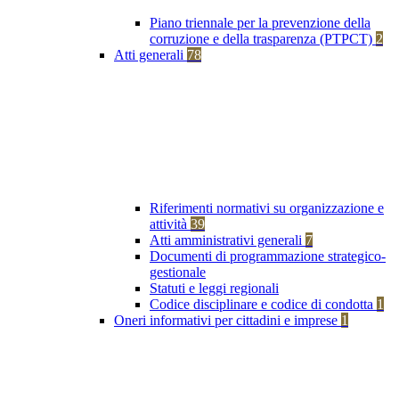
Piano triennale per la prevenzione della
corruzione e della trasparenza (PTPCT)
2
Atti generali
78
Riferimenti normativi su organizzazione e
attività
39
Atti amministrativi generali
7
Documenti di programmazione strategico-
gestionale
Statuti e leggi regionali
Codice disciplinare e codice di condotta
1
Oneri informativi per cittadini e imprese
1