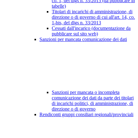
co. 1, del dlgs n. 33/2013 (da pubblicare in
tabelle)
Titolari di incarichi di amministrazione, di
direzione o di governo di cui all'art. 14, co.
1-bis, del dlgs n. 33/2013
Cessati dall'incarico (documentazione da
pubblicare sul sito web)
Sanzioni per mancata comunicazione dei dati
Sanzioni per mancata o incompleta
comunicazione dei dati da parte dei titolari
di incarichi politici, di amministrazione, di
direzione o di governo
Rendiconti gruppi consiliari regionali/provinciali