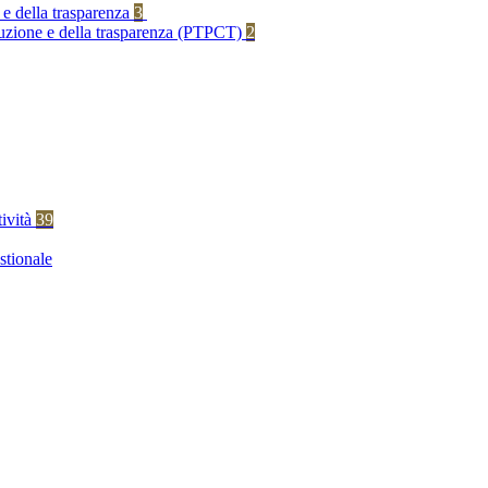
 e della trasparenza
3
rruzione e della trasparenza (PTPCT)
2
tività
39
stionale