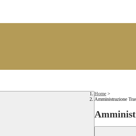
Home
>
Amministrazione Tra
Amministr