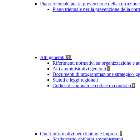
Piano triennale per la prevenzione della corruzione
Piano triennale per la prevenzione della co
Atti generali
78
Riferimenti normativi su organizzazione e at
Atti amministrativi generali
7
Documenti di programmazione strategico-ge
Statuti e leggi regionali
Codice disciplinare e codice di condotta
1
Oneri informativi per cittadini e imprese
1
Scadenzario obblighi amministrativi