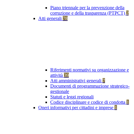
Piano triennale per la prevenzione della
corruzione e della trasparenza (PTPCT)
2
Atti generali
78
Riferimenti normativi su organizzazione e
attività
39
Atti amministrativi generali
7
Documenti di programmazione strategico-
gestionale
Statuti e leggi regionali
Codice disciplinare e codice di condotta
1
Oneri informativi per cittadini e imprese
1