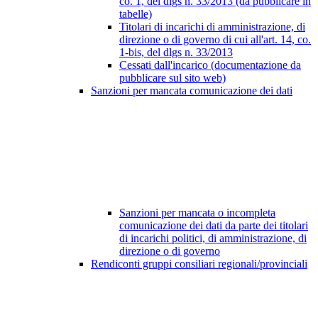
co. 1, del dlgs n. 33/2013 (da pubblicare in
tabelle)
Titolari di incarichi di amministrazione, di
direzione o di governo di cui all'art. 14, co.
1-bis, del dlgs n. 33/2013
Cessati dall'incarico (documentazione da
pubblicare sul sito web)
Sanzioni per mancata comunicazione dei dati
Sanzioni per mancata o incompleta
comunicazione dei dati da parte dei titolari
di incarichi politici, di amministrazione, di
direzione o di governo
Rendiconti gruppi consiliari regionali/provinciali