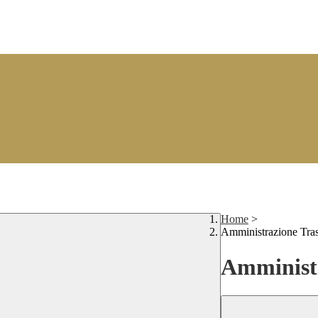
Home
>
Amministrazione Tra
Amministr