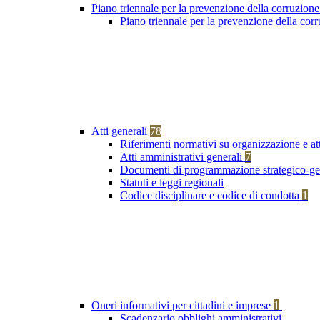
Piano triennale per la prevenzione della corruzione
Piano triennale per la prevenzione della co
Atti generali
78
Riferimenti normativi su organizzazione e at
Atti amministrativi generali
7
Documenti di programmazione strategico-ge
Statuti e leggi regionali
Codice disciplinare e codice di condotta
1
Oneri informativi per cittadini e imprese
1
Scadenzario obblighi amministrativi