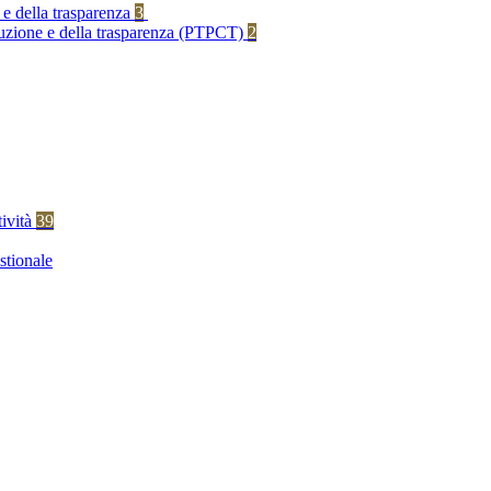
 e della trasparenza
3
rruzione e della trasparenza (PTPCT)
2
tività
39
stionale