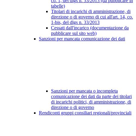
co. 1, del dlgs n. 33/2013 (da pubblicare in
tabelle)
Titolari di incarichi di amministrazione, di
direzione o di governo di cui all'art. 14, co.
1-bis, del dlgs n. 33/2013
Cessati dall'incarico (documentazione da
pubblicare sul sito web)
Sanzioni per mancata comunicazione dei dati
Sanzioni per mancata o incompleta
comunicazione dei dati da parte dei titolari
di incarichi politici, di amministrazione, di
direzione o di governo
Rendiconti gruppi consiliari regionali/provinciali