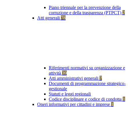
Piano triennale per la prevenzione della
corruzione e della trasparenza (PTPCT)
2
Atti generali
78
Riferimenti normativi su organizzazione e
attività
39
Atti amministrativi generali
7
Documenti di programmazione strategico-
gestionale
Statuti e leggi regionali
Codice disciplinare e codice di condotta
1
Oneri informativi per cittadini e imprese
1