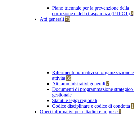
Piano triennale per la prevenzione della
corruzione e della trasparenza (PTPCT)
2
Atti generali
78
Riferimenti normativi su organizzazione e
attività
39
Atti amministrativi generali
7
Documenti di programmazione strategico-
gestionale
Statuti e leggi regionali
Codice disciplinare e codice di condotta
1
Oneri informativi per cittadini e imprese
1