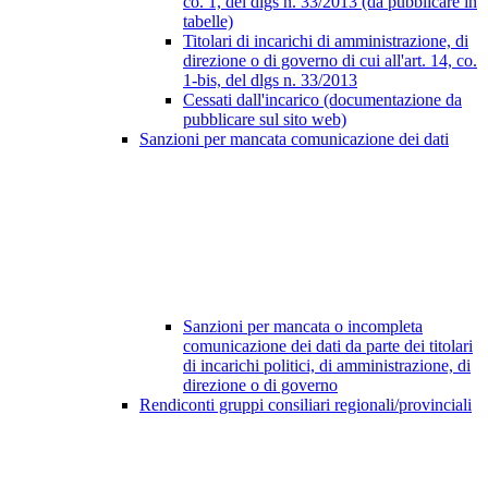
co. 1, del dlgs n. 33/2013 (da pubblicare in
tabelle)
Titolari di incarichi di amministrazione, di
direzione o di governo di cui all'art. 14, co.
1-bis, del dlgs n. 33/2013
Cessati dall'incarico (documentazione da
pubblicare sul sito web)
Sanzioni per mancata comunicazione dei dati
Sanzioni per mancata o incompleta
comunicazione dei dati da parte dei titolari
di incarichi politici, di amministrazione, di
direzione o di governo
Rendiconti gruppi consiliari regionali/provinciali