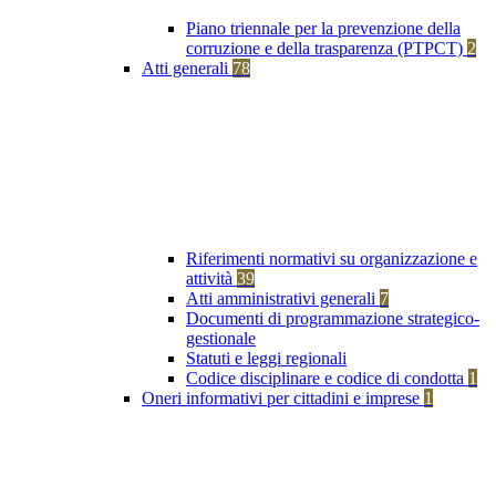
Piano triennale per la prevenzione della
corruzione e della trasparenza (PTPCT)
2
Atti generali
78
Riferimenti normativi su organizzazione e
attività
39
Atti amministrativi generali
7
Documenti di programmazione strategico-
gestionale
Statuti e leggi regionali
Codice disciplinare e codice di condotta
1
Oneri informativi per cittadini e imprese
1