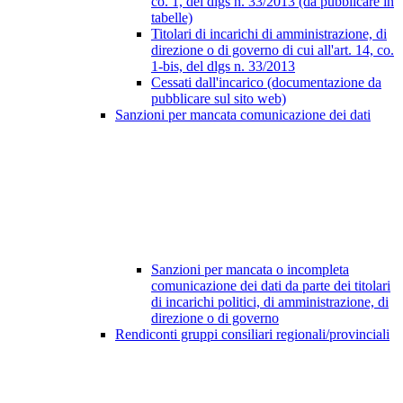
co. 1, del dlgs n. 33/2013 (da pubblicare in
tabelle)
Titolari di incarichi di amministrazione, di
direzione o di governo di cui all'art. 14, co.
1-bis, del dlgs n. 33/2013
Cessati dall'incarico (documentazione da
pubblicare sul sito web)
Sanzioni per mancata comunicazione dei dati
Sanzioni per mancata o incompleta
comunicazione dei dati da parte dei titolari
di incarichi politici, di amministrazione, di
direzione o di governo
Rendiconti gruppi consiliari regionali/provinciali