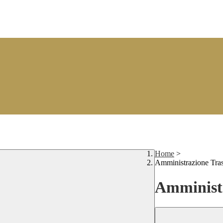
Home
>
Amministrazione Tra
Amministr