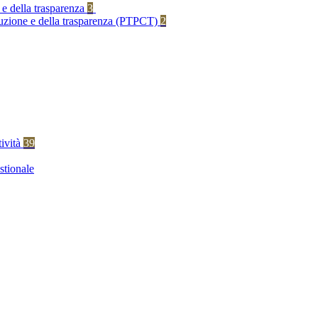
 e della trasparenza
3
rruzione e della trasparenza (PTPCT)
2
tività
39
stionale