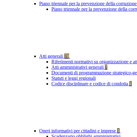
Piano triennale per la prevenzione della corruzione
Piano triennale per la prevenzione della co
Atti generali
78
Riferimenti normativi su organizzazione e at
Atti amministrativi generali
7
Documenti di programmazione strategico-ge
Statuti e leggi regionali
Codice disciplinare e codice di condotta
1
Oneri informativi per cittadini e imprese
1
Scadenzario obblighi amministrativi