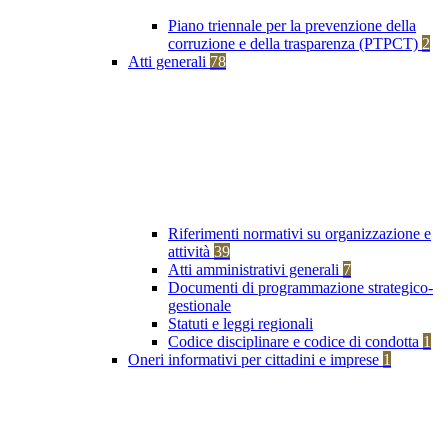
Piano triennale per la prevenzione della
corruzione e della trasparenza (PTPCT)
2
Atti generali
78
Riferimenti normativi su organizzazione e
attività
39
Atti amministrativi generali
7
Documenti di programmazione strategico-
gestionale
Statuti e leggi regionali
Codice disciplinare e codice di condotta
1
Oneri informativi per cittadini e imprese
1