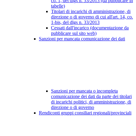
co. 1, del dlgs n. 33/2013 (da pubblicare in
tabelle)
Titolari di incarichi di amministrazione, di
direzione o di governo di cui all'art. 14, co.
1-bis, del dlgs n. 33/2013
Cessati dall'incarico (documentazione da
pubblicare sul sito web)
Sanzioni per mancata comunicazione dei dati
Sanzioni per mancata o incompleta
comunicazione dei dati da parte dei titolari
di incarichi politici, di amministrazione, di
direzione o di governo
Rendiconti gruppi consiliari regionali/provinciali