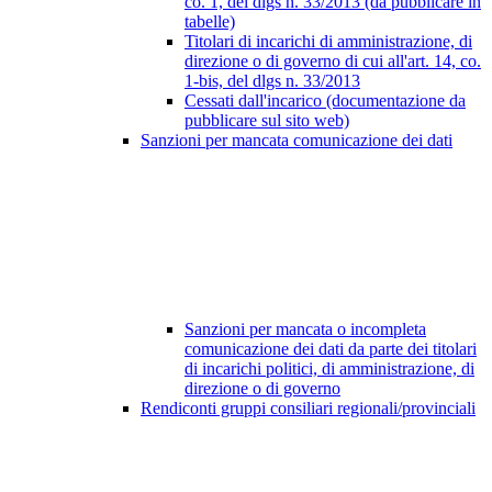
co. 1, del dlgs n. 33/2013 (da pubblicare in
tabelle)
Titolari di incarichi di amministrazione, di
direzione o di governo di cui all'art. 14, co.
1-bis, del dlgs n. 33/2013
Cessati dall'incarico (documentazione da
pubblicare sul sito web)
Sanzioni per mancata comunicazione dei dati
Sanzioni per mancata o incompleta
comunicazione dei dati da parte dei titolari
di incarichi politici, di amministrazione, di
direzione o di governo
Rendiconti gruppi consiliari regionali/provinciali