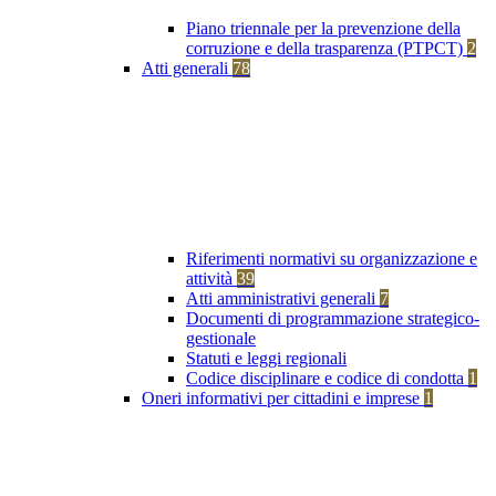
Piano triennale per la prevenzione della
corruzione e della trasparenza (PTPCT)
2
Atti generali
78
Riferimenti normativi su organizzazione e
attività
39
Atti amministrativi generali
7
Documenti di programmazione strategico-
gestionale
Statuti e leggi regionali
Codice disciplinare e codice di condotta
1
Oneri informativi per cittadini e imprese
1