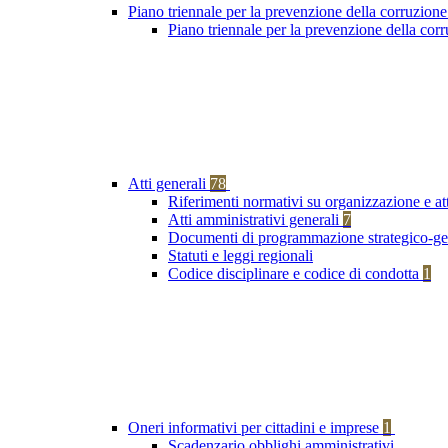
Piano triennale per la prevenzione della corruzione
Piano triennale per la prevenzione della co
Atti generali
78
Riferimenti normativi su organizzazione e at
Atti amministrativi generali
7
Documenti di programmazione strategico-ge
Statuti e leggi regionali
Codice disciplinare e codice di condotta
1
Oneri informativi per cittadini e imprese
1
Scadenzario obblighi amministrativi