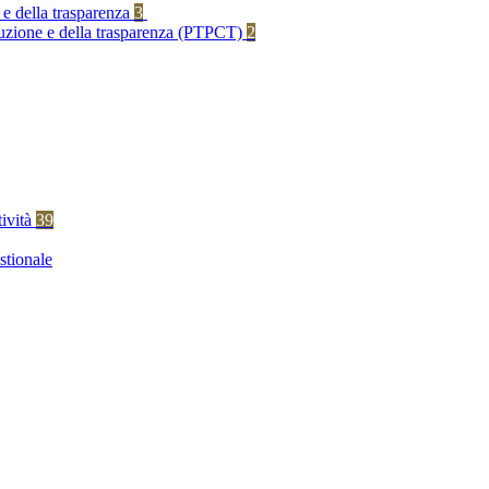
 e della trasparenza
3
rruzione e della trasparenza (PTPCT)
2
tività
39
stionale