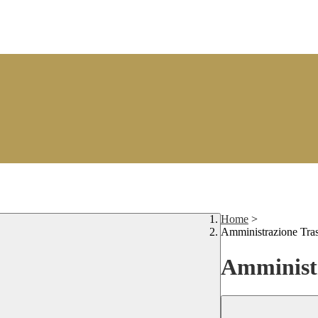
Home
>
Amministrazione Tra
Amministr