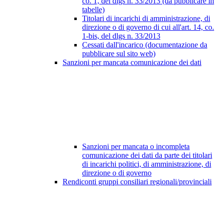
co. 1, del dlgs n. 33/2013 (da pubblicare in
tabelle)
Titolari di incarichi di amministrazione, di
direzione o di governo di cui all'art. 14, co.
1-bis, del dlgs n. 33/2013
Cessati dall'incarico (documentazione da
pubblicare sul sito web)
Sanzioni per mancata comunicazione dei dati
Sanzioni per mancata o incompleta
comunicazione dei dati da parte dei titolari
di incarichi politici, di amministrazione, di
direzione o di governo
Rendiconti gruppi consiliari regionali/provinciali