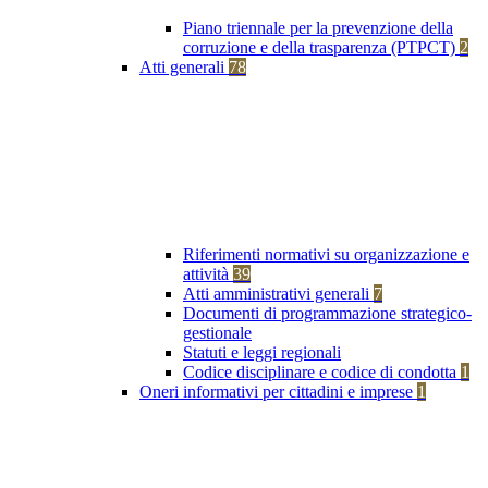
Piano triennale per la prevenzione della
corruzione e della trasparenza (PTPCT)
2
Atti generali
78
Riferimenti normativi su organizzazione e
attività
39
Atti amministrativi generali
7
Documenti di programmazione strategico-
gestionale
Statuti e leggi regionali
Codice disciplinare e codice di condotta
1
Oneri informativi per cittadini e imprese
1