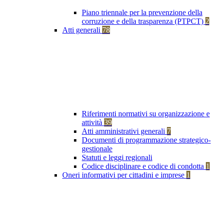
Piano triennale per la prevenzione della
corruzione e della trasparenza (PTPCT)
2
Atti generali
78
Riferimenti normativi su organizzazione e
attività
39
Atti amministrativi generali
7
Documenti di programmazione strategico-
gestionale
Statuti e leggi regionali
Codice disciplinare e codice di condotta
1
Oneri informativi per cittadini e imprese
1