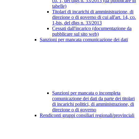
co. 1, del dlgs n. 33/2013 (da pubblicare in
tabelle)
Titolari di incarichi di amministrazione, di
direzione o di governo di cui all'art. 14, co.
1-bis, del dlgs n. 33/2013
Cessati dall'incarico (documentazione da
pubblicare sul sito web)
Sanzioni per mancata comunicazione dei dati
Sanzioni per mancata o incompleta
comunicazione dei dati da parte dei titolari
di incarichi politici, di amministrazione, di
direzione o di governo
Rendiconti gruppi consiliari regionali/provinciali