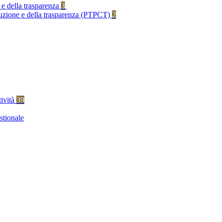
 e della trasparenza
3
rruzione e della trasparenza (PTPCT)
2
tività
39
stionale