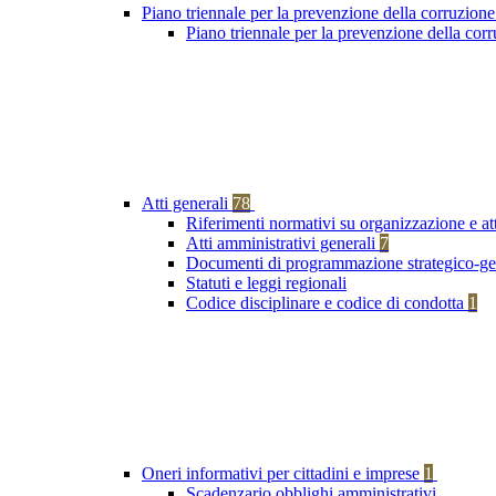
Piano triennale per la prevenzione della corruzione
Piano triennale per la prevenzione della co
Atti generali
78
Riferimenti normativi su organizzazione e at
Atti amministrativi generali
7
Documenti di programmazione strategico-ge
Statuti e leggi regionali
Codice disciplinare e codice di condotta
1
Oneri informativi per cittadini e imprese
1
Scadenzario obblighi amministrativi