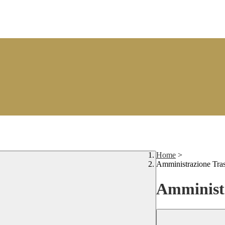
Home
>
Amministrazione Tra
Amministr