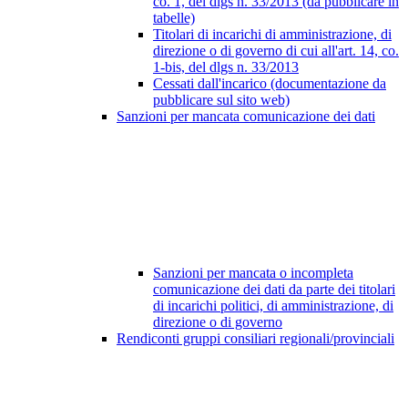
co. 1, del dlgs n. 33/2013 (da pubblicare in
tabelle)
Titolari di incarichi di amministrazione, di
direzione o di governo di cui all'art. 14, co.
1-bis, del dlgs n. 33/2013
Cessati dall'incarico (documentazione da
pubblicare sul sito web)
Sanzioni per mancata comunicazione dei dati
Sanzioni per mancata o incompleta
comunicazione dei dati da parte dei titolari
di incarichi politici, di amministrazione, di
direzione o di governo
Rendiconti gruppi consiliari regionali/provinciali