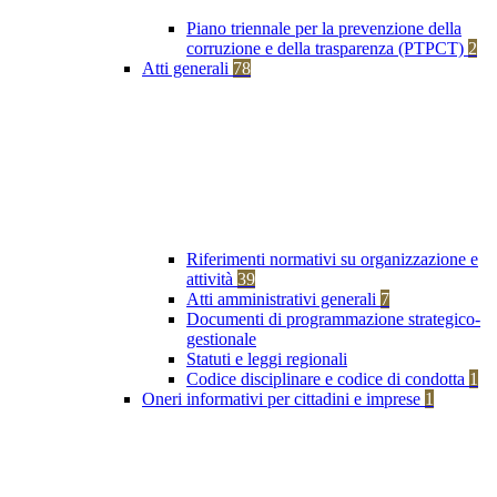
Piano triennale per la prevenzione della
corruzione e della trasparenza (PTPCT)
2
Atti generali
78
Riferimenti normativi su organizzazione e
attività
39
Atti amministrativi generali
7
Documenti di programmazione strategico-
gestionale
Statuti e leggi regionali
Codice disciplinare e codice di condotta
1
Oneri informativi per cittadini e imprese
1